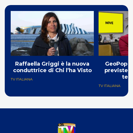
Raffaella Griggi è la nuova
GeoPop s
conduttrice di Chi l’ha Visto
previste 4
tem
TV ITALIANA
TV ITALIANA