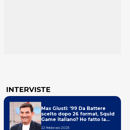
INTERVISTE
Max Giusti: ’99 Da Battere
scelto dopo 26 format, Squid
Game italiano? Ho fatto la
ola!’
22 febbraio 2025