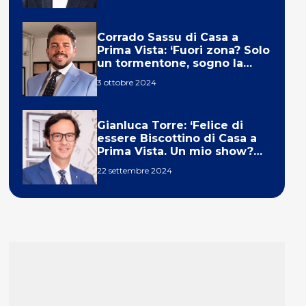
Corrado Sassu di Casa a
Prima Vista: ‘Fuori zona? Solo
un tormentone, sogno la
telecronaca di F1’
3 ottobre 2024
Gianluca Torre: ‘Felice di
essere Biscottino di Casa a
Prima Vista. Un mio show?
Un sogno’
22 settembre 2024