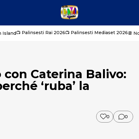
📺 Palinsesti Rai 2026
📺 Palinsesti Mediaset 2026
 Island
📆 N
o con Caterina Balivo:
perché ‘ruba’ la
0
0