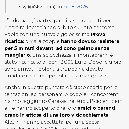
— Sky (@SkyItalia)
June 18, 2026
L’indomani, i partecipanti si sono riuniti per
ripartire, incrociando subito sul loro percorso
Fabio con una nuova e golosissima
Prova
ricarica:
divisi a coppie
hanno dovuto resistere
per 5 minuti davanti ad
cono gelato
senza
mangiarlo
. Una sciocchezza: il montepremi è
stato ricaricato di ben 12.000 Euro. Dopo le gioie,
sono arrivati i dolori: la truppa ha dovuto
guadare un fiume popolato da mangrovie.
Anche in questa puntata c’è stato spazio per le
tentazioni ad personam. A coppie, i concorrenti
hanno raggiunto Caressa nel suo ufficio en plein
air e hanno scoperto che loro
amici o parenti
erano in attesa di una loro videochiamata
.
Alcuni l’hanno accettata, per una spesa
complessiva di 2.500 Euro. L’episodio si è