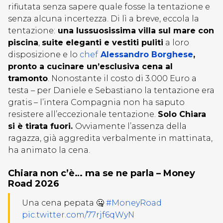
rifiutata senza sapere quale fosse la tentazione e
senza alcuna incertezza. Di lì a breve, eccola la
tentazione:
una lussuosissima villa sul mare con
piscina
,
suite eleganti e vestiti puliti
a loro
disposizione e lo
chef
Alessandro Borghese
,
pronto a cucinare un’esclusiva cena al
tramonto
. Nonostante il costo di 3.000 Euro a
testa – per Daniele e Sebastiano la tentazione era
gratis – l’intera Compagnia non ha saputo
resistere all’eccezionale tentazione.
Solo Chiara
si è tirata fuori.
Ovviamente l’assenza della
ragazza, già aggredita verbalmente in mattinata,
ha animato la cena.
Chiara non c’è… ma se ne parla – Money
Road 2026
Una cena pepata 🤐
#MoneyRoad
pic.twitter.com/77rjf6qWyN