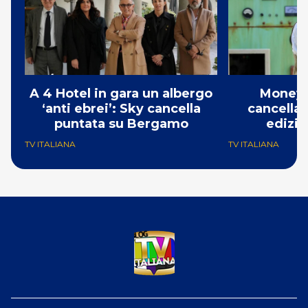
A 4 Hotel in gara un albergo
Money 
‘anti ebrei’: Sky cancella
cancellat
puntata su Bergamo
edizio
TV ITALIANA
TV ITALIANA