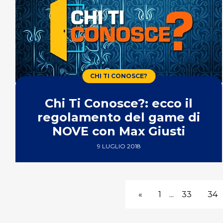
CHI TI CONOSCE?
Chi Ti Conosce?: ecco il
regolamento del game di
NOVE con Max Giusti
9 LUGLIO 2018
«
1
...
33
34