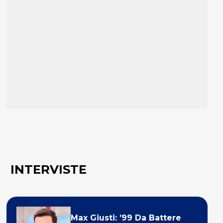
INTERVISTE
Max Giusti: ’99 Da Battere