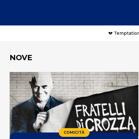
💔 Temptation
NOVE
COMICITÀ