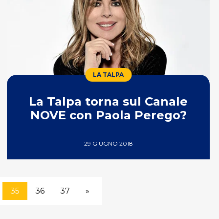
LA TALPA
La Talpa torna sul Canale
NOVE con Paola Perego?
29 GIUGNO 2018
35
36
37
»