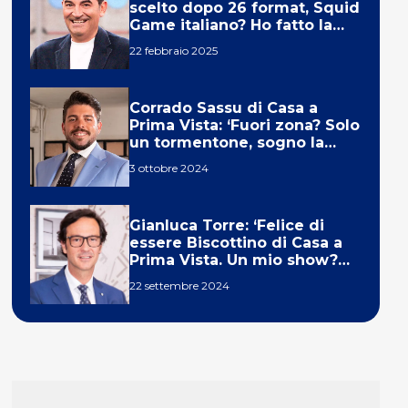
scelto dopo 26 format, Squid
Game italiano? Ho fatto la
ola!’
22 febbraio 2025
Corrado Sassu di Casa a
Prima Vista: ‘Fuori zona? Solo
un tormentone, sogno la
telecronaca di F1’
3 ottobre 2024
Gianluca Torre: ‘Felice di
essere Biscottino di Casa a
Prima Vista. Un mio show?
Un sogno’
22 settembre 2024