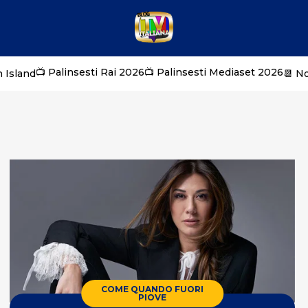
📺 Palinsesti Rai 2026
📺 Palinsesti Mediaset 2026
 Island
📆 N
COME QUANDO FUORI
PIOVE