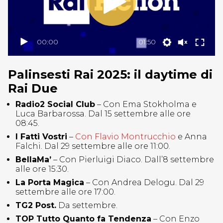
00:00
01:50
Palinsesti Rai 2025: il daytime di
Rai Due
Radio2 Social Club
– Con Ema Stokholma e
Luca Barbarossa. Dal 15 settembre alle ore
08:45.
I Fatti Vostri
–
Con Flavio Montrucchio
e Anna
Falchi. Dal 29 settembre alle ore 11:00.
BellaMa’
– Con Pierluigi Diaco. Dall’8 settembre
alle ore 15:30.
La Porta Magica
– Con Andrea Delogu. Dal 29
settembre alle ore 17:00.
TG2 Post.
Da settembre.
TOP Tutto Quanto fa Tendenza
– Con Enzo