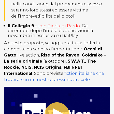
nella conduzione del programma e spesso
saranno loro stessi ad essere vittime
dell’imprevedibilità dei piccoli.
Il Collegio 9 –
con Pierluigi Pardo
. Da
dicembre, dopo l’intera pubblicazione a
novembre in esclusiva su RaiPlay.
A queste proposte, va aggiunta tutta l’offerta
composta da serie tv d’importazione:
Occhi di
Gatto
live action,
Rise of the Raven, Goldralke –
La serie originale
(a ottobre),
S.W.A.T., The
Rookie, NCIS, NCIS Origins, FBI
e
FBI
International
. Sono previste
fiction italiane che
troverete in un nostro prossimo articolo.