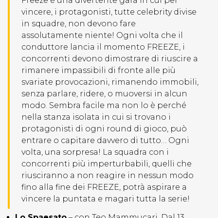
Freeze è una divertente gara in cui per
vincere, i protagonisti, tutte celebrity divise
in squadre, non devono fare
assolutamente niente! Ogni volta che il
conduttore lancia il momento FREEZE, i
concorrenti devono dimostrare di riuscire a
rimanere impassibili di fronte alle più
svariate provocazioni, rimanendo immobili,
senza parlare, ridere, o muoversi in alcun
modo. Sembra facile ma non lo è perché
nella stanza isolata in cui si trovano i
protagonisti di ogni round di gioco, può
entrare o capitare davvero di tutto… Ogni
volta, una sorpresa! La squadra con i
concorrenti più imperturbabili, quelli che
riusciranno a non reagire in nessun modo
fino alla fine dei FREEZE, potrà aspirare a
vincere la puntata e magari tutta la serie!
Lo Spaesato
– con Teo Mammucari. Dal 13