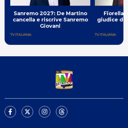
Sanremo 2027: De Martino
Fiorella
cancella e riscrive Sanremo
giudice di 
Giovani
TV ITALIANA
TV ITALIANA