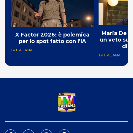
Maria De Fi
X Factor 2026: è polemica
un veto su 
per lo spot fatto con l’IA
dic
TV ITALIANA
TV ITALIANA