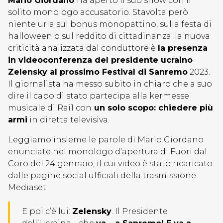
Mario Giordano
ha aperto il suo show con il
solito monologo accusatorio. Stavolta però
niente urla sul bonus monopattino, sulla festa di
halloween o sul reddito di cittadinanza: la nuova
criticità analizzata dal conduttore è
la presenza
in videoconferenza del presidente ucraino
Zelensky al prossimo Festival di Sanremo
2023.
Il giornalista ha messo subito in chiaro che a suo
dire il capo di stato partecipa alla kermesse
musicale di Rai1 con
un solo scopo: chiedere più
armi
in diretta televisiva.
Leggiamo insieme le parole di Mario Giordano
enunciate nel monologo d’apertura di Fuori dal
Coro del 24 gennaio, il cui video è stato ricaricato
dalle pagine social ufficiali della trasmissione
Mediaset:
E poi c’è lui:
Zelensky
. Il Presidente