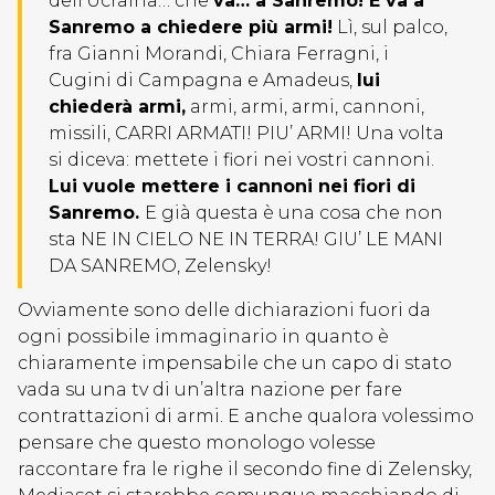
dell’Ucraina… che
va… a Sanremo! E va a
Sanremo a chiedere più armi!
Lì, sul palco,
fra Gianni Morandi, Chiara Ferragni, i
Cugini di Campagna e Amadeus,
lui
chiederà armi,
armi, armi, armi, cannoni,
missili, CARRI ARMATI! PIU’ ARMI! Una volta
si diceva: mettete i fiori nei vostri cannoni.
Lui vuole mettere i cannoni nei fiori di
Sanremo.
E già questa è una cosa che non
sta NE IN CIELO NE IN TERRA! GIU’ LE MANI
DA SANREMO, Zelensky!
Ovviamente sono delle dichiarazioni fuori da
ogni possibile immaginario in quanto è
chiaramente impensabile che un capo di stato
vada su una tv di un’altra nazione per fare
contrattazioni di armi. E anche qualora volessimo
pensare che questo monologo volesse
raccontare fra le righe il secondo fine di Zelensky,