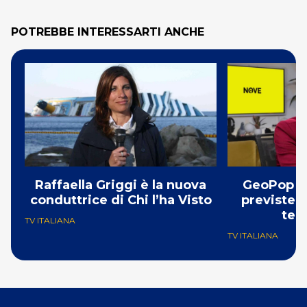
POTREBBE INTERESSARTI ANCHE
Raffaella Griggi è la nuova
GeoPop s
conduttrice di Chi l’ha Visto
previste 4
tem
TV ITALIANA
TV ITALIANA