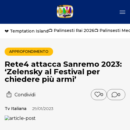
📺 Palinsesti Rai 2026
📺 Palinsesti Me
💔 Temptation Island
APPROFONDIMENTO
Rete4 attacca Sanremo 2023:
‘Zelensky al Festival per
chiedere più armi’
Condividi
0
0
Tv Italiana
29/01/2023