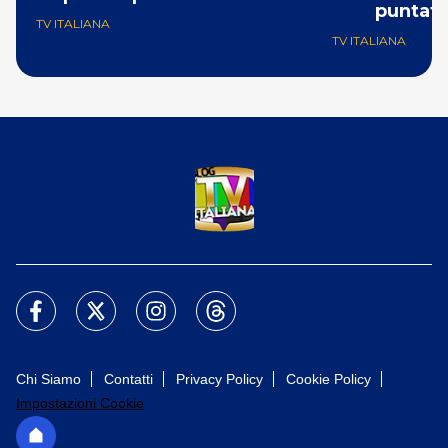
puntat
TV ITALIANA
TV ITALIANA
Chi Siamo
Contatti
Privacy Policy
Cookie Policy
Impostazioni Cookie