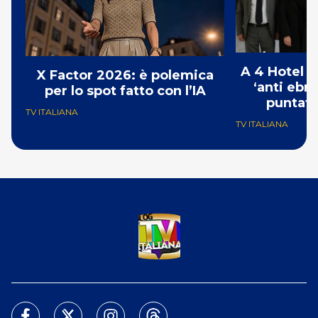
A 4 Hotel i
X Factor 2026: è polemica
‘anti ebre
per lo spot fatto con l’IA
puntat
TV ITALIANA
TV ITALIANA