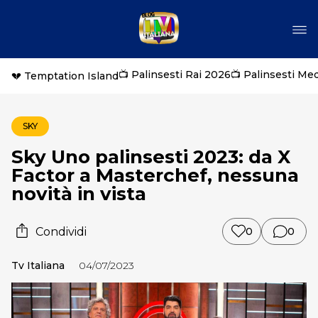
📺 Palinsesti Rai 2026
📺 Palinsesti Me
💔 Temptation Island
SKY
Sky Uno palinsesti 2023: da X
Factor a Masterchef, nessuna
novità in vista
Condividi
0
0
Tv Italiana
04/07/2023