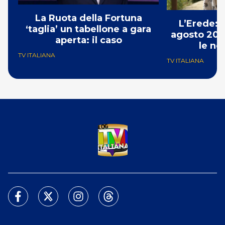
La Ruota della Fortuna
L’Erede: 
‘taglia’ un tabellone a gara
agosto 202
aperta: il caso
le no
TV ITALIANA
TV ITALIANA