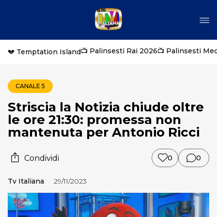
📺 Palinsesti Rai 2026
📺 Palinsesti Me
💔 Temptation Island
CANALE 5
Striscia la Notizia chiude oltre
le ore 21:30: promessa non
mantenuta per Antonio Ricci
Condividi
0
0
Tv Italiana
29/11/2023