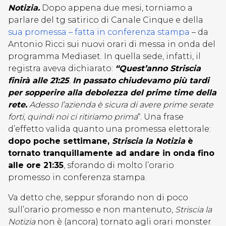
Notizia.
Dopo appena due mesi, torniamo a
parlare del tg satirico di Canale Cinque e della
sua promessa – fatta in conferenza stampa
– da
Antonio Ricci sui nuovi orari di messa in onda del
programma Mediaset. In quella sede, infatti, il
registra aveva dichiarato:
“Quest’anno Striscia
finirà alle 21:25
.
In passato chiudevamo più tardi
per sopperire alla debolezza del prime time della
rete.
Adesso l’azienda è sicura di avere prime serate
forti, quindi noi ci ritiriamo prima
“. Una frase
d’effetto valida quanto una promessa elettorale:
dopo poche settimane,
Striscia la Notizia
è
tornato tranquillamente ad andare in onda fino
alle ore 21:35
, sforando di molto l’orario
promesso in conferenza stampa.
Va detto che, seppur sforando non di poco
sull’orario promesso e non mantenuto,
Striscia la
Notizia
non è (ancora) tornato agli orari monster