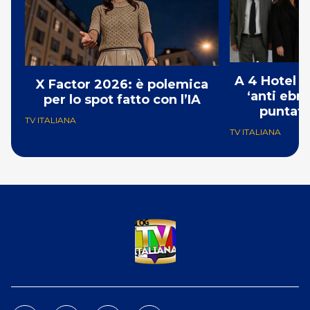
A 4 Hotel i
X Factor 2026: è polemica
‘anti ebre
per lo spot fatto con l’IA
puntat
TV ITALIANA
TV ITALIANA