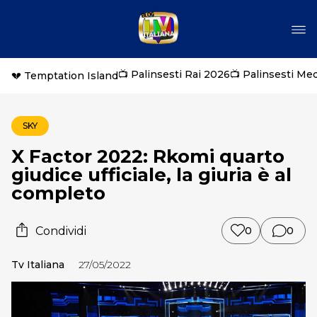
📺 Palinsesti Rai 2026
📺 Palinsesti Me
💔 Temptation Island
SKY
X Factor 2022: Rkomi quarto
giudice ufficiale, la giuria è al
completo
Condividi
0
0
Tv Italiana
27/05/2022