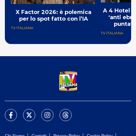
A 4 Hotel i
X Factor 2026: è polemica
‘anti ebre
per lo spot fatto con l’IA
puntat
TV ITALIANA
TV ITALIANA
Chi Siamo
Contatti
Privacy Policy
Cookie Policy