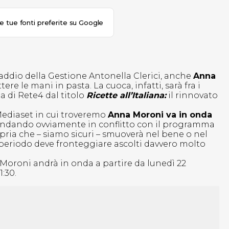
le tue fonti preferite su Google
’addio della Gestione Antonella Clerici, anche
Anna
re le mani in pasta. La cuoca, infatti, sarà fra i
 di Rete4 dal titolo
Ricette all’Italiana:
il rinnovato
 Mediaset in cui troveremo
Anna Moroni va in onda
ndando ovviamente in conflitto con il programma
pria che – siamo sicuri – smuoverà nel bene o nel
mo periodo deve fronteggiare ascolti davvero molto
 Moroni andrà in onda a partire da lunedì 22
1:30.