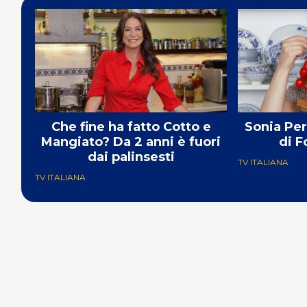
Che fine ha fatto Cotto e
Sonia Per
Mangiato? Da 2 anni è fuori
di 
dai palinsesti
TV ITALIANA
TV ITALIANA