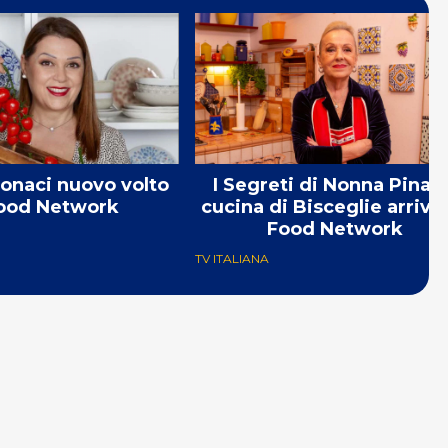
onaci nuovo volto
I Segreti di Nonna Pina: 
Food Network
cucina di Bisceglie arriva
Food Network
TV ITALIANA