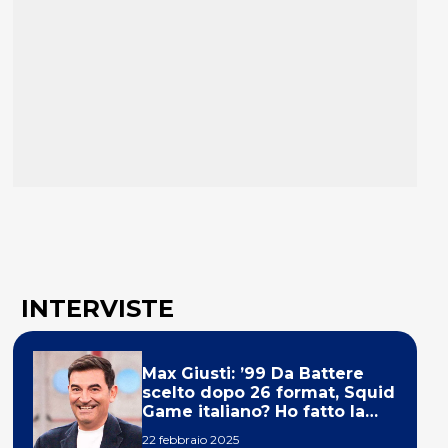
INTERVISTE
Max Giusti: ’99 Da Battere
scelto dopo 26 format, Squid
Game italiano? Ho fatto la
ola!’
22 febbraio 2025