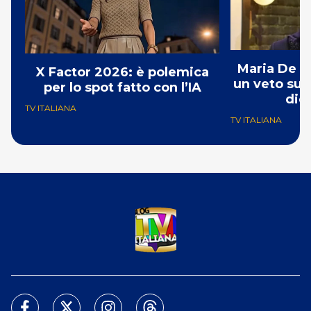
Maria De Fi
X Factor 2026: è polemica
un veto su 
per lo spot fatto con l’IA
dic
TV ITALIANA
TV ITALIANA