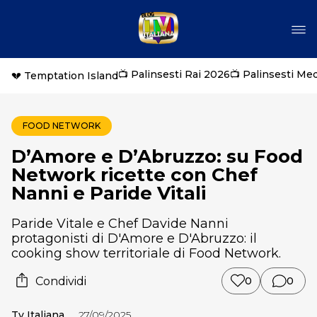
📺 Palinsesti Rai 2026
📺 Palinsesti Me
💔 Temptation Island
FOOD NETWORK
D’Amore e D’Abruzzo: su Food
Network ricette con Chef
Nanni e Paride Vitali
Paride Vitale e Chef Davide Nanni
protagonisti di D'Amore e D'Abruzzo: il
cooking show territoriale di Food Network.
Condividi
0
0
Tv Italiana
27/09/2025