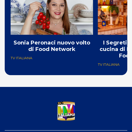
Sonia Peronaci nuovo volto
I Segreti 
di Food Network
cucina di B
Foo
TV ITALIANA
TV ITALIANA