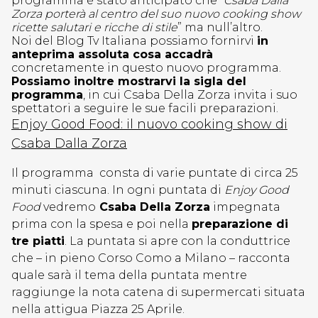
programma è stato anticipato che “
Csaba Dalla
Zorza porterà al centro del suo nuovo cooking show
ricette salutari e ricche di stile
” ma null’altro.
Noi del Blog Tv Italiana possiamo fornirvi
in
anteprima assoluta cosa accadrà
concretamente in questo nuovo programma.
Possiamo inoltre mostrarvi la sigla del
programma
, in cui Csaba Della Zorza invita i suo
spettatori a seguire le sue facili preparazioni.
Enjoy Good Food: il nuovo cooking show di
Csaba Dalla Zorza
Il programma consta di varie puntate di circa 25
minuti ciascuna. In ogni puntata di
Enjoy Good
Food
vedremo
Csaba Della Zorza
impegnata
prima con la spesa e poi nella
preparazione di
tre piatti
. La puntata si apre con la conduttrice
che – in pieno Corso Como a Milano – racconta
quale sarà il tema della puntata mentre
raggiunge la nota catena di supermercati situata
nella attigua Piazza 25 Aprile.