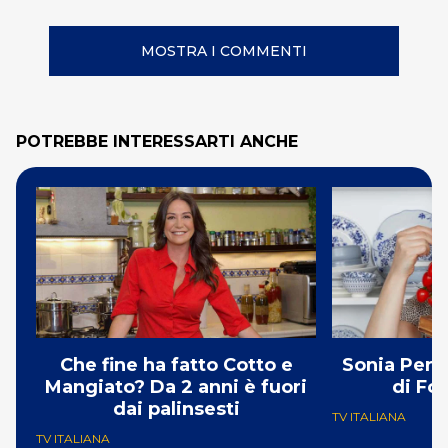
MOSTRA I COMMENTI
POTREBBE INTERESSARTI ANCHE
Che fine ha fatto Cotto e
Sonia Pero
Mangiato? Da 2 anni è fuori
di Fo
dai palinsesti
TV ITALIANA
TV ITALIANA