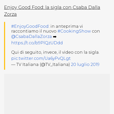
Enjoy Good Food: la sigla con Csaba Dalla
Zorza
#EnjoyGoodFood
: in anteprima vi
raccontiamo il nuovo
#CookingShow
con
@CsabaDallaZorza
➡️
https://t.co/b9PlQzUDdd
Qui di seguito, invece, il video con la sigla.
pic.twitter.com/Ua6yPvQLgt
— TV Italiana (@TV_Italiana)
20 luglio 2019