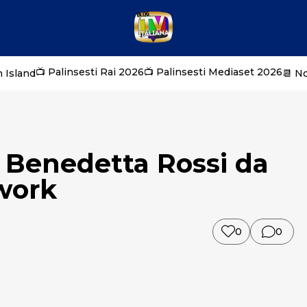
📺 Palinsesti Rai 2026
📺 Palinsesti Mediaset 2026
 Island
📆 N
: Benedetta Rossi da
work
0
0