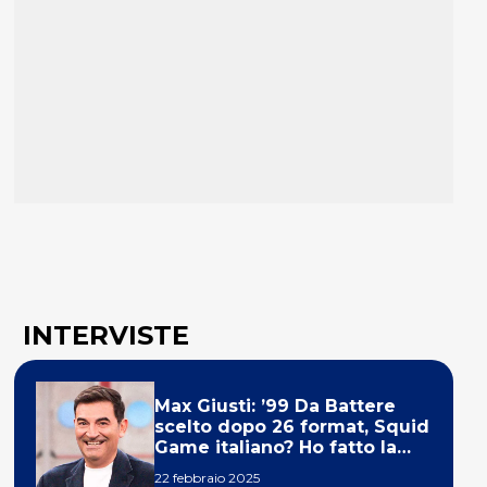
INTERVISTE
Max Giusti: ’99 Da Battere
scelto dopo 26 format, Squid
Game italiano? Ho fatto la
ola!’
22 febbraio 2025