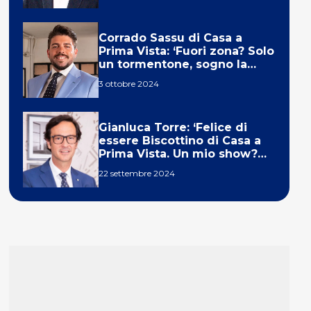
Corrado Sassu di Casa a
Prima Vista: ‘Fuori zona? Solo
un tormentone, sogno la
telecronaca di F1’
3 ottobre 2024
Gianluca Torre: ‘Felice di
essere Biscottino di Casa a
Prima Vista. Un mio show?
Un sogno’
22 settembre 2024