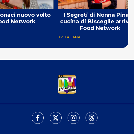
onaci nuovo volto
I Segreti di Nonna Pina: 
Food Network
cucina di Bisceglie arriva
Food Network
TV ITALIANA