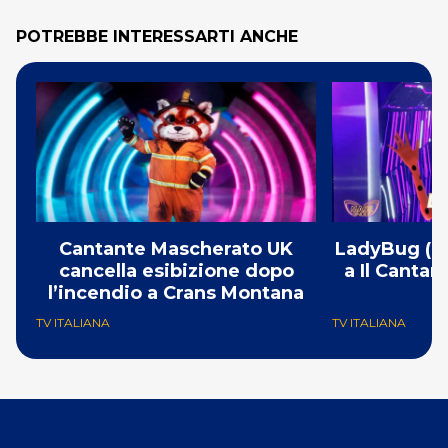
POTREBBE INTERESSARTI ANCHE
Cantante Mascherato UK
LadyBug (Mi
cancella esibizione dopo
a Il Canta
l’incendio a Crans Montana
F
TV ITALIANA
TV ITALIANA