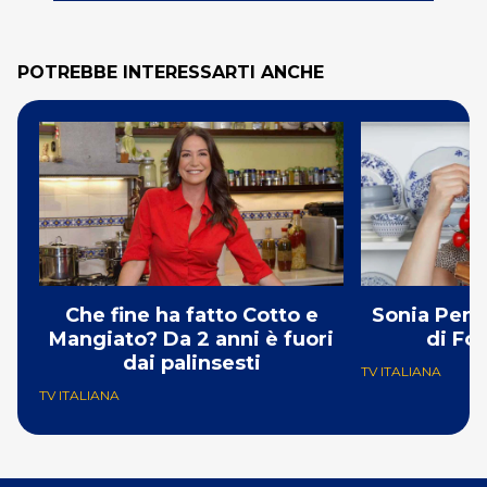
POTREBBE INTERESSARTI ANCHE
Che fine ha fatto Cotto e
Sonia Pero
Mangiato? Da 2 anni è fuori
di Fo
dai palinsesti
TV ITALIANA
TV ITALIANA