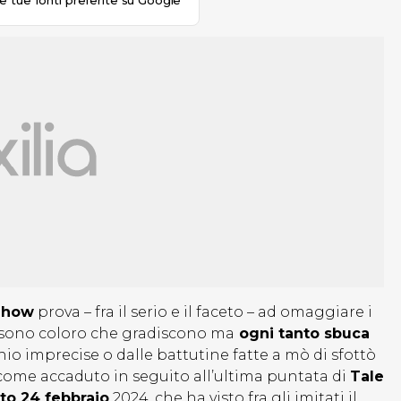
le tue fonti preferite su Google
Show
prova – fra il serio e il faceto – ad omaggiare i
i sono coloro che gradiscono ma
ogni tanto sbuca
io imprecise o dalle battutine fatte a mò di sfottò
come accaduto in seguito all’ultima puntata di
Tale
to 24 febbraio
2024, che ha visto fra gli imitati il