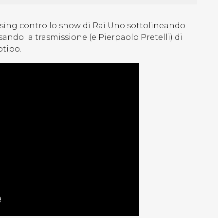
ssing contro lo show di Rai Uno sottolineando
sando la trasmissione (e Pierpaolo Pretelli) di
otipo.