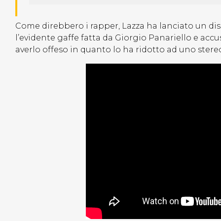
Come direbbero i rapper, Lazza ha lanciato un di
l’evidente gaffe fatta da Giorgio Panariello e accu
averlo offeso in quanto lo ha ridotto ad uno stere