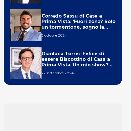
Corrado Sassu di Casa a
Prima Vista: ‘Fuori zona? Solo
un tormentone, sogno la
telecronaca di F1’
3 ottobre 2024
Gianluca Torre: ‘Felice di
essere Biscottino di Casa a
Prima Vista. Un mio show?
Un sogno’
22 settembre 2024