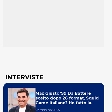
INTERVISTE
Max Giusti: ’99 Da Battere
scelto dopo 26 format, Squid
Game italiano? Ho fatto la
ola!’
22 febbraio 2025