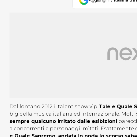
Aggiungi Tv Italiana tra 
Dal lontano 2012 il talent show vip
Tale e Quale 
big della musica italiana ed internazionale. Molt
sempre qualcuno irritato dalle esibizioni
parecch
a concorrenti e personaggi imitati. Esattamente 
e Quale Sanremo, andata in onda lo scorso saba