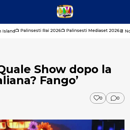
📺 Palinsesti Rai 2026
📺 Palinsesti Mediaset 2026
 Island
📆 N
 Quale Show dopo la
taliana? Fango’
0
0