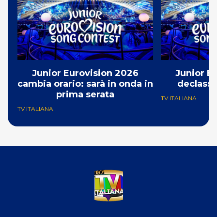
Junior Eurovision 2026
Junior E
cambia orario: sarà in onda in
declassa
prima serata
TV ITALIANA
TV ITALIANA