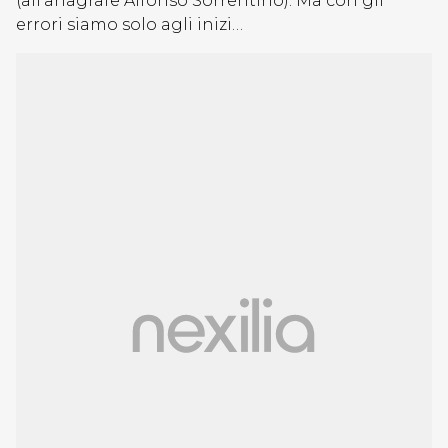
(all’anagrafe
Alfonso Sorrentino
).
Ma con gli
errori siamo solo agli inizi…