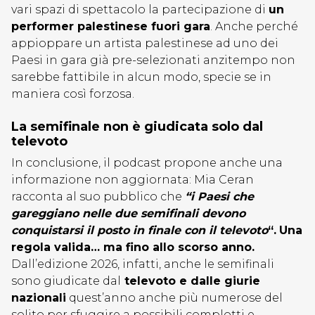
vari spazi di spettacolo la partecipazione di
un
performer palestinese fuori gara
. Anche perché
appioppare un artista palestinese ad uno dei
Paesi in gara già pre-selezionati anzitempo non
sarebbe fattibile in alcun modo, specie se in
maniera così forzosa.
La semifinale non è giudicata solo dal
televoto
In conclusione, il podcast propone anche una
informazione non aggiornata: Mia Ceran
racconta al suo pubblico che
“i Paesi che
gareggiano nelle due semifinali devono
conquistarsi il posto in finale con il televoto
“.
Una
regola valida… ma fino allo scorso anno.
Dall’edizione 2026, infatti, anche le semifinali
sono giudicate dal
televoto e dalle giurie
nazionali
quest’anno anche più numerose del
solito per sfuggire a possibili complotti e