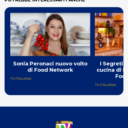
Sonia Peronaci nuovo volto
I Segreti 
di Food Network
cucina di B
Foo
TV ITALIANA
TV ITALIANA