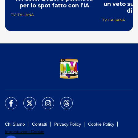
un veto su 
per lo spot fatto con l’IA
dic
TV ITALIANA
TV ITALIANA
Chi Siamo
Contatti
Privacy Policy
Cookie Policy
Impostazioni Cookie