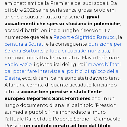
amichettismi della Premier e dei suoi sodali. Da
ottobre 2022 se ne parla senza grossi problemi
anche a causa di tutta una serie di
gravi
accadimenti che spesso sfociano in polemiche
,
accesi dibattiti online e lunghe riflessioni. Le
numerose querele a
Report e Sigifrido Ranucci
, la
censura a Scurati
e la conseguente
punizione per
Serena Bortone,
la
fuga di Lucia Annunziata
, il
rinnovo contrattuale mancato a Flavio Insinna e
Fabio Fazio
, i giornalisti dei Tg Rai
impossibilitati
dal poter fare interviste ai politici di spicco della
Destra
, ecc.; di temi ce ne sono stati davvero tanti.
A far una cernita di quanto accaduto lanciando
altresì
accuse ben precise è stato l’ente
europeo Reporters Sans Frontières
che, in un
lungo documento di analisi dal titolo “Pressioni
sui media pubblici”, ha inchiodato al muro
l’attuale Rai del duo Roberto Sergio – Giampaolo
Rossi in
un capitolo creato ad hoc dal titolo