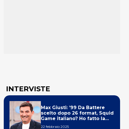
INTERVISTE
Max Giusti: ’99 Da Battere
scelto dopo 26 format, Squid
Game italiano? Ho fatto la
ola!’
22 febbraio 2025