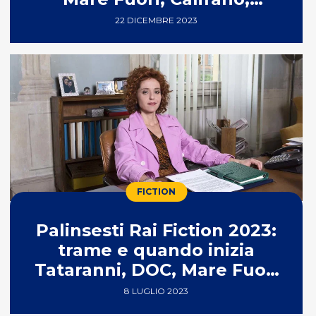
Mameli e non solo
22 DICEMBRE 2023
FICTION
Palinsesti Rai Fiction 2023:
trame e quando inizia
Tataranni, DOC, Mare Fuori
e Un Professore & co
8 LUGLIO 2023