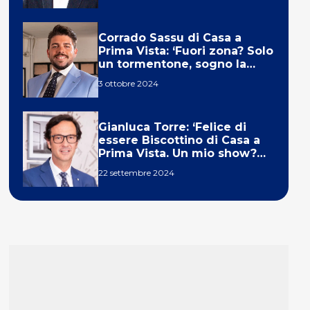
Corrado Sassu di Casa a
Prima Vista: ‘Fuori zona? Solo
un tormentone, sogno la
telecronaca di F1’
3 ottobre 2024
Gianluca Torre: ‘Felice di
essere Biscottino di Casa a
Prima Vista. Un mio show?
Un sogno’
22 settembre 2024