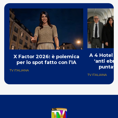
A 4 Hotel i
X Factor 2026: è polemica
‘anti ebre
per lo spot fatto con l’IA
puntat
TV ITALIANA
TV ITALIANA