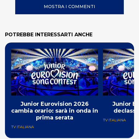
MOSTRA I COMMENTI
POTREBBE INTERESSARTI ANCHE
Junior Eurovision 2026
Junior E
cambia orario: sarà in onda in
declassa
prima serata
TV ITALIANA
TV ITALIANA