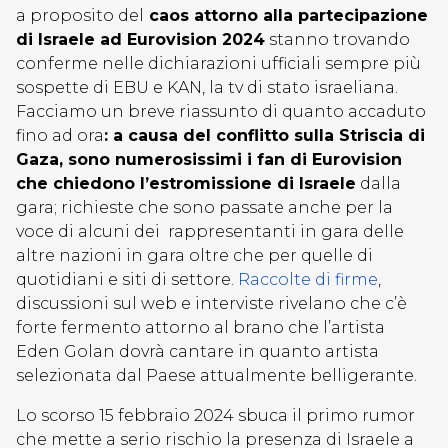
a proposito del
caos attorno alla partecipazione
di Israele ad Eurovision 2024
stanno trovando
conferme nelle dichiarazioni ufficiali sempre più
sospette di EBU e KAN, la tv di stato israeliana.
Facciamo un breve riassunto di quanto accaduto
fino ad ora
: a causa del conflitto sulla Striscia di
Gaza, sono numerosissimi i fan di Eurovision
che chiedono l’estromissione di Israele
dalla
gara; richieste che sono passate anche per la
voce di alcuni dei rappresentanti in gara delle
altre nazioni in gara oltre che per quelle di
quotidiani e siti di settore.
Raccolte di firme
,
discussioni sul web e interviste rivelano che c’è
forte fermento attorno al brano che l’artista
Eden Golan dovrà cantare in quanto artista
selezionata dal Paese attualmente belligerante.
Lo scorso 15 febbraio 2024 sbuca il primo rumor
che mette a serio rischio la presenza di Israele a