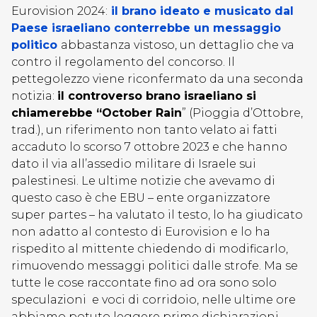
Eurovision 2024:
il brano ideato e musicato dal
Paese israeliano conterrebbe un messaggio
politico
abbastanza vistoso, un dettaglio che va
contro il regolamento del concorso. Il
pettegolezzo viene riconfermato da una seconda
notizia:
il controverso brano israeliano si
chiamerebbe “October Rain
” (Pioggia d’Ottobre,
trad.), un riferimento non tanto velato ai fatti
accaduto lo scorso 7 ottobre 2023 e che hanno
dato il via all’assedio militare di Israele sui
palestinesi. Le ultime notizie che avevamo di
questo caso è che EBU – ente organizzatore
super partes – ha valutato il testo, lo ha giudicato
non adatto al contesto di Eurovision e lo ha
rispedito al mittente chiedendo di modificarlo,
rimuovendo messaggi politici dalle strofe. Ma se
tutte le cose raccontate fino ad ora sono solo
speculazioni e voci di corridoio, nelle ultime ore
abbiamo potuto leggere prime dichiarazioni