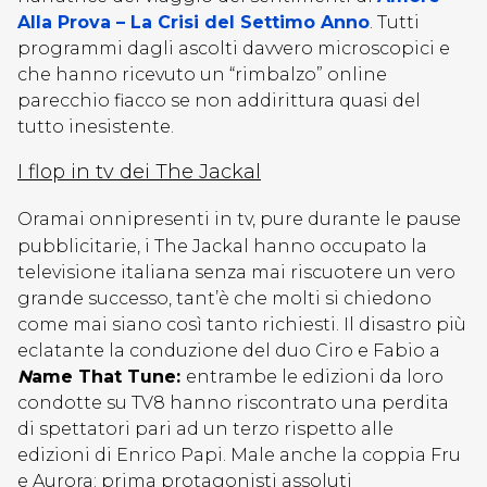
Alla Prova – La Crisi del Settimo Anno
. Tutti
programmi dagli ascolti davvero microscopici e
che hanno ricevuto un “rimbalzo” online
parecchio fiacco se non addirittura quasi del
tutto inesistente.
I flop in tv dei The Jackal
Oramai onnipresenti in tv, pure durante le pause
pubblicitarie, i The Jackal hanno occupato la
televisione italiana senza mai riscuotere un vero
grande successo, tant’è che molti si chiedono
come mai siano così tanto richiesti. Il disastro più
eclatante la conduzione del duo Ciro e Fabio a
N
ame That Tune:
entrambe le edizioni da loro
condotte su TV8 hanno riscontrato una perdita
di spettatori pari ad un terzo rispetto alle
edizioni di Enrico Papi. Male anche la coppia Fru
e Aurora: prima protagonisti assoluti