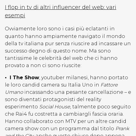
I flop in tv di altri influencer del web: vari
esempi
Ovviamente loro sono i casi più eclatanti in
quanto hanno ampiamente navigato il mondo
della tv italiana pur senza riuscire ad incassare un
successo degno di questo nome. Ma sono
tantissime le celebrità del web che ci hanno
provato a non ci sono riuscite:
• I The Show
, youtuber milanesi, hanno portato
le loro candid camera su Italia Uno in
Fattore
Umano
incassando una pesante cancellazione – e
sono diventati protagonisti del reality
esperimento
Social House,
talmente poco seguito
che Rai4 fu costretta a cambiargli fascia oraria.
Hanno collaborato con MTV per un altre candid
camera show con un programma dal titolo
Prank
and the City
, anche questo chiuso dopo appena