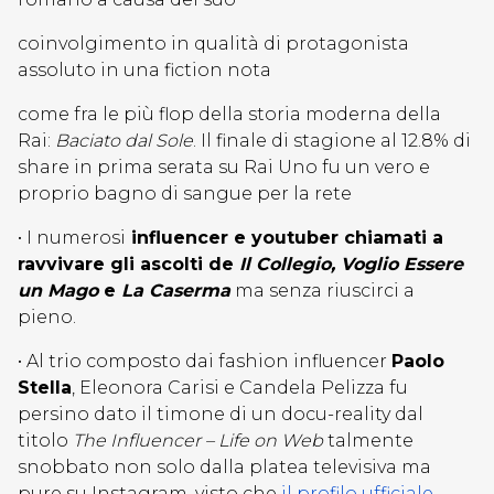
coinvolgimento in qualità di protagonista
assoluto in una fiction nota
come fra le più flop della storia moderna della
Rai:
Baciato dal Sole
. Il finale di stagione al 12.8% di
share in prima serata su Rai Uno fu un vero e
proprio bagno di sangue per la rete
• I numerosi
influencer e youtuber chiamati a
ravvivare gli ascolti de
Il Collegio, Voglio Essere
un Mago
e
La Caserma
ma senza riuscirci a
pieno.
• Al trio composto dai fashion influencer
Paolo
Stella
, Eleonora Carisi e Candela Pelizza fu
persino dato il timone di un docu-reality dal
titolo
The Influencer – Life on Web
talmente
snobbato non solo dalla platea televisiva ma
pure su Instagram, visto che
il profilo ufficiale