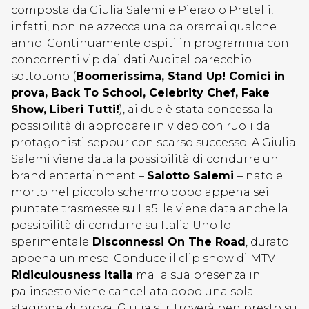
composta da Giulia Salemi e Pieraolo Pretelli,
infatti, non ne azzecca una da oramai qualche
anno. Continuamente ospiti in programma con
concorrenti vip dai dati Auditel parecchio
sottotono (
Boomerissima, Stand Up! Comici in
prova, Back To School, Celebrity Chef, Fake
Show, Liberi Tutti!
), ai due è stata concessa la
possibilità di approdare in video con ruoli da
protagonisti seppur con scarso successo. A Giulia
Salemi viene data la possibilità di condurre un
brand entertainment –
Salotto Salemi
– nato e
morto nel piccolo schermo dopo appena sei
puntate trasmesse su La5; le viene data anche la
possibilità di condurre su Italia Uno lo
sperimentale
Disconnessi On The Road
, durato
appena un mese. Conduce il clip show di MTV
Ridiculousness Italia
ma la sua presenza in
palinsesto viene cancellata dopo una sola
stagione di prova. Giulia si ritroverà ben presto su