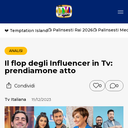
📺 Palinsesti Rai 2026
📺 Palinsesti Me
💔 Temptation Island
ANALISI
Il flop degli Influencer in Tv:
prendiamone atto
Condividi
0
0
Tv Italiana
19/12/2023