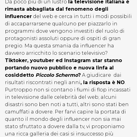
Da poco più di un lustro
la televisione italiana è
rimasta abbagliata dal fenomeno degli
influencer
del web e cerca in tutti i modi possibili
di accaparrarsene qualcuno per piazzarlo in
programmi dove vengono investiti del ruolo di
protagonisti assoluti oppure di ospiti di gran
pregio. Ma questa smania da influencer ha
davvero arricchito lo scenario televisivo?
Tiktoker, youtuber ed Instagram star stanno
portando nuovo pubblico e nuova linfa al
cosiddetto
Piccolo Schermo
?
A giudicare dai
risultati riscontrati negli anni
, la risposta è NO
.
Purtroppo non si contano i fiumi di flop incassati
in televisione dalle celebrità del web; alcuni
disastri sono ben noti a tutti, altri sono stati ben
camuffati a dovere. Per farvi capire la portata di
quanto il mondo degli influencer non sia mai
stato sfruttato a dovere dalla tv, vi proponiamo
una ricca galleria dei casi si insuccesso più