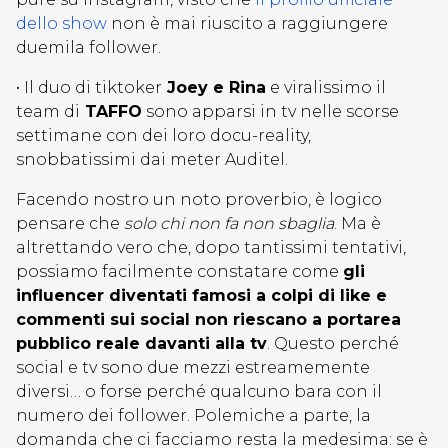
dello show
non è mai riuscito a raggiungere
duemila follower.
• Il duo di tiktoker
Joey e Rina
e viralissimo il
team di
TAFFO
sono apparsi in tv nelle scorse
settimane con dei loro docu-reality,
snobbatissimi dai meter Auditel.
Facendo nostro un noto proverbio, è logico
pensare che
solo chi non fa non sbaglia
. Ma è
altrettando vero che, dopo tantissimi tentativi,
possiamo facilmente constatare come
gli
influencer diventati famosi a colpi di like e
commenti sui social non riescano a portarea
pubblico reale davanti alla tv
. Questo perché
social e tv sono due mezzi estreamemente
diversi… o forse perché qualcuno bara con il
numero dei follower. Polemiche a parte, la
domanda che ci facciamo resta la medesima: se è