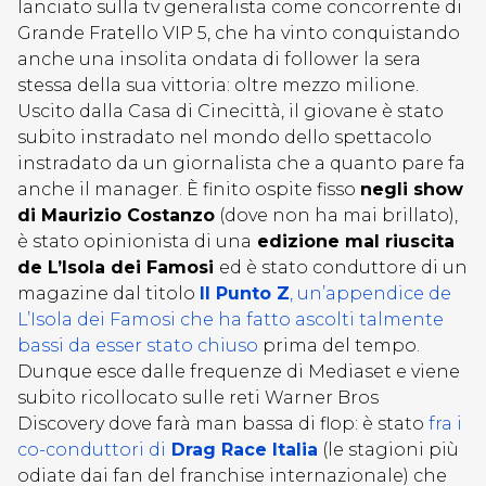
lanciato sulla tv generalista come concorrente di
Grande Fratello VIP 5, che ha vinto conquistando
anche una insolita ondata di follower la sera
stessa della sua vittoria: oltre mezzo milione.
Uscito dalla Casa di Cinecittà, il giovane è stato
subito instradato nel mondo dello spettacolo
instradato da un giornalista che a quanto pare fa
anche il manager. È finito ospite fisso
negli show
di Maurizio Costanzo
(dove non ha mai brillato),
è stato opinionista di una
edizione mal riuscita
de L’Isola dei Famosi
ed è stato conduttore di un
magazine dal titolo
Il Punto Z
, un’appendice de
L’Isola dei Famosi che ha fatto ascolti talmente
bassi da esser stato chiuso
prima del tempo.
Dunque esce dalle frequenze di Mediaset e viene
subito ricollocato sulle reti Warner Bros
Discovery dove farà man bassa di flop: è stato
fra i
co-conduttori di
Drag Race Italia
(le stagioni più
odiate dai fan del franchise internazionale) che