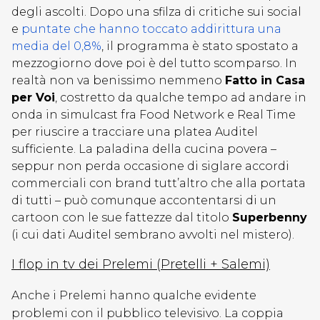
degli ascolti. Dopo una sfilza di critiche sui social
e
puntate che hanno toccato addirittura una
media del 0,8%
, il programma è stato spostato a
mezzogiorno dove poi è del tutto scomparso. In
realtà non va benissimo nemmeno
Fatto in Casa
per Voi
, costretto da qualche tempo ad andare in
onda in simulcast fra Food Network e Real Time
per riuscire a tracciare una platea Auditel
sufficiente. La paladina della cucina povera –
seppur non perda occasione di siglare accordi
commerciali con brand tutt’altro che alla portata
di tutti – può comunque accontentarsi di un
cartoon con le sue fattezze dal titolo
Superbenny
(i cui dati Auditel sembrano avvolti nel mistero).
I flop in tv dei Prelemi (Pretelli + Salemi)
Anche i Prelemi hanno qualche evidente
problemi con il pubblico televisivo. La coppia