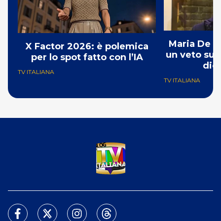
Maria De Fi
X Factor 2026: è polemica
un veto su 
per lo spot fatto con l’IA
dic
TV ITALIANA
TV ITALIANA