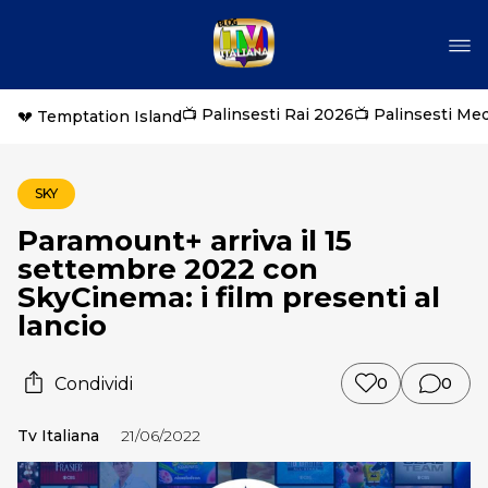
📺 Palinsesti Rai 2026
📺 Palinsesti Me
💔 Temptation Island
SKY
Paramount+ arriva il 15
settembre 2022 con
SkyCinema: i film presenti al
lancio
Condividi
0
0
Tv Italiana
21/06/2022