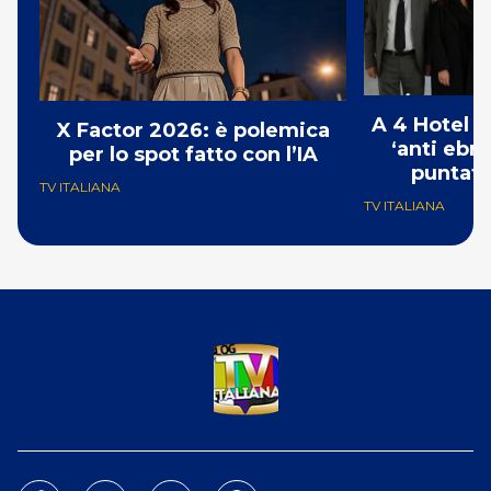
A 4 Hotel i
X Factor 2026: è polemica
‘anti ebre
per lo spot fatto con l’IA
puntat
TV ITALIANA
TV ITALIANA