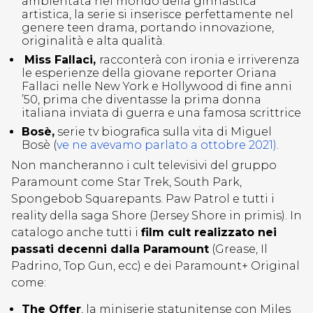
ambientata nel mondo della ginnastica
artistica, la serie si inserisce perfettamente nel
genere teen drama, portando innovazione,
originalità e alta qualità.
Miss Fallaci,
racconterà con ironia e irriverenza
le esperienze della giovane reporter Oriana
Fallaci nelle New York e Hollywood di fine anni
’50, prima che diventasse la prima donna
italiana inviata di guerra e una famosa scrittrice
Bosè,
serie tv biografica sulla vita di Miguel
Bosè (
ve ne avevamo parlato a ottobre 2021)
.
Non mancheranno i cult televisivi del gruppo
Paramount
come
Star Trek,
South Park,
Spongebob Squarepants.
Paw Patrol
e tu
tti i
reality della saga Shore (Jersey Shore in primis). In
catalogo anche tutti i
film cult realizzato nei
passati decenni dalla Paramount
(Grease, Il
Padrino, Top Gun, ecc) e dei Paramount+ Original
come:
The Offer
, la miniserie statunitense con Miles