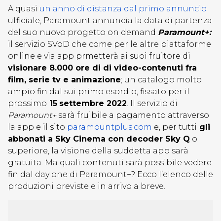
A quasi
un anno di distanza dal primo annuncio
ufficiale, Paramount annuncia la data di partenza
del suo nuovo progetto on demand
Paramount+:
il servizio SVoD che come per le altre piattaforme
online e via app prmetterà ai suoi fruitore di
visionare 8.000 ore di di video-contenuti fra
film, serie tv e animazione
; un catalogo molto
ampio fin dal sui primo esordio, fissato per il
prossimo
15
settembre 2022
. Il servizio di
Paramount+
sarà fruibile a pagamento attraverso
la app e il sito
paramountplus.com
e, per tutti
gli
abbonati a Sky Cinema con decoder Sky Q
o
superiore, la visione della suddetta app sarà
gratuita. Ma quali contenuti sarà possibile vedere
fin dal day one di Paramount+? Ecco l’elenco delle
produzioni previste e in arrivo a breve.