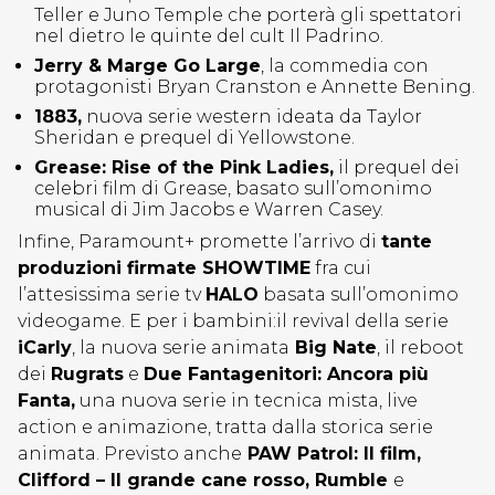
Teller e Juno Temple che porterà gli spettatori
nel dietro le quinte del cult Il Padrino.
Jerry & Marge Go Large
, la commedia con
protagonisti Bryan Cranston e Annette Bening.
1883,
nuova serie western ideata da Taylor
Sheridan e prequel di Yellowstone.
Grease: Rise of the Pink Ladies,
il prequel dei
celebri film di Grease, basato sull’omonimo
musical di Jim Jacobs e Warren Casey.
Infine,
Paramount+ promette l’arrivo di
tante
produzioni firmate SHOWTIME
fra cui
l’attesissima serie tv
HALO
basata sull’omonimo
videogame. E per i bambini:
il revival della serie
iCarly
, la nuova serie animata
Big Nate
, il reboot
dei
Rugrats
e
Due Fantagenitori: Ancora più
Fanta,
una nuova serie in tecnica mista, live
action e animazione, tratta dalla storica serie
animata. Previsto anche
PAW Patrol: Il film,
Clifford – Il grande cane rosso, Rumble
e