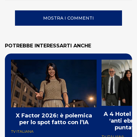
MOSTRA I COMMENTI
POTREBBE INTERESSARTI ANCHE
A 4 Hotel i
X Factor 2026: è polemica
‘anti ebre
per lo spot fatto con l’IA
puntat
TV ITALIANA
TV ITALIANA