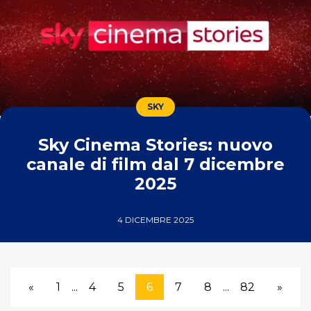
SKY
Sky Cinema Stories: nuovo
canale di film dal 7 dicembre
2025
4 DICEMBRE 2025
«
1
...
4
5
6
7
8
...
82
»