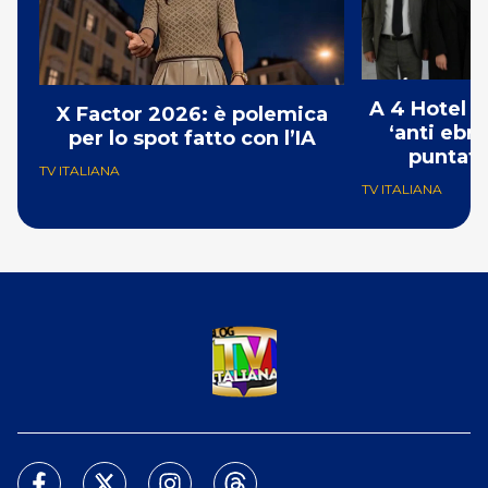
A 4 Hotel i
X Factor 2026: è polemica
‘anti ebre
per lo spot fatto con l’IA
puntat
TV ITALIANA
TV ITALIANA