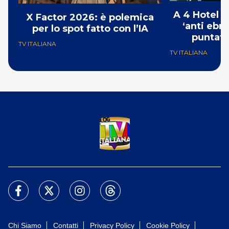
A 4 Hotel i
X Factor 2026: è polemica
‘anti ebre
per lo spot fatto con l’IA
puntat
TV ITALIANA
TV ITALIANA
Chi Siamo
Contatti
Privacy Policy
Cookie Policy