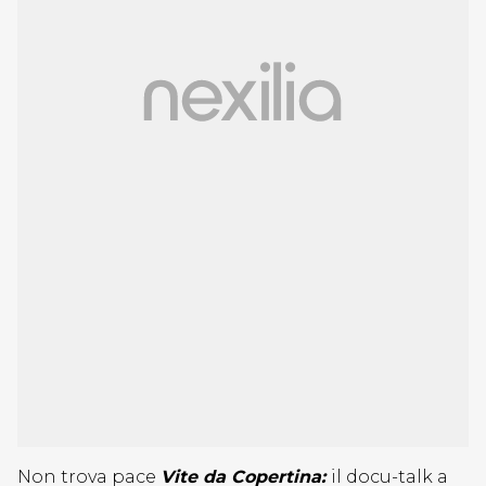
Non trova pace
Vite da Copertina:
il docu-talk a