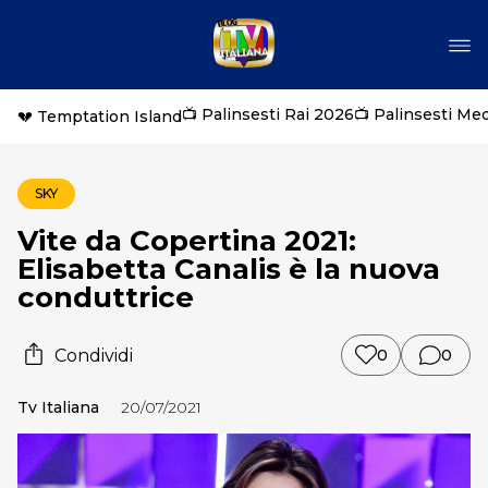
📺 Palinsesti Rai 2026
📺 Palinsesti Me
💔 Temptation Island
SKY
Vite da Copertina 2021:
Elisabetta Canalis è la nuova
conduttrice
Condividi
0
0
Tv Italiana
20/07/2021